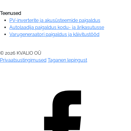
Teenused
PV-inverterite ja akusüsteemide paigaldus
Autolaadija paigaldus kodu- ja ärikasutusse
Varugeneraatori paigaldus ja käivitustööd
© 2026 KVALIO OÜ
Privaatsustingimused
Taganen lepingust