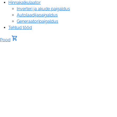
Hinnakalkulaator
Inverteri ja akude paigaldus
Autolaadijapaigaldus
Generaatoripaigaldus
Tehtud tööd
shopping_cart
Pood
Ostukorv