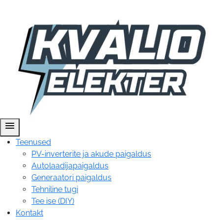
menu
Teenused
PV-inverterite ja akude paigaldus
Autolaadijapaigaldus
Generaatori paigaldus
Tehniline tugi
Tee ise (DIY)
Kontakt