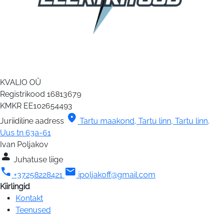
KVALIO OÜ
Registrikood
16813679
KMKR
EE102654493
location_on
Juriidiline aadress
Tartu maakond, Tartu linn, Tartu linn,
Uus tn 63a-61
Ivan Poljakov
person
Juhatuse liige
call
mail
+37258228421
ipoljakoff@gmail.com
Kiirlingid
Kontakt
Teenused